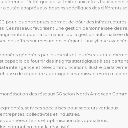
u pérenne. Plutôt que de se limiter aux offres traditionnel
r ajoutée adaptés aux besoins spécifiques des différents 
 pour les entreprises permet de bâtir des infrastructures d
s. Ces réseaux favorisent une gestion personnalisée des res
té augmentée pour la formation, ou la gestion automatisée 
 des offres sur mesure en intégrant l’analytique avancée et
es données générées par les clients et les réseaux eux-même
 est capable de fournir des insights stratégiques à ses partenai
ta intelligence et télécommunications illustre parfaiteme
met aussi de répondre aux exigences croissantes en matière 
e la monétisation des réseaux 5G selon North American Commu
gmentés, services spécialisés pour secteurs verticaux.
ntreprises, collectivités et industries.
des données clients et optimisation des opérations.
edge computing pour la réactivité.