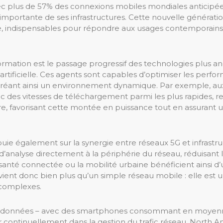
plus de 57% des connexions mobiles mondiales anticipées 
 importante de ses infrastructures. Cette nouvelle générati
ue, indispensables pour répondre aux usages contemporain
mation est le passage progressif des technologies plus a
rtificielle. Ces agents sont capables d’optimiser les perfo
 créant ainsi un environnement dynamique. Par exemple, aux
c des vitesses de téléchargement parmi les plus rapides, re
e, favorisant cette montée en puissance tout en assurant u
puie également sur la synergie entre réseaux 5G et infrast
analyse directement à la périphérie du réseau, réduisant la
santé connectée ou la mobilité urbaine bénéficient ainsi d
evient donc bien plus qu’un simple réseau mobile : elle est
 complexes.
 données – avec des smartphones consommant en moyenne
er continuellement dans la gestion du trafic réseau. North