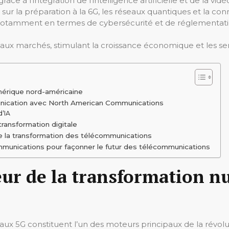
e à l’intégration de l’intelligence artificielle et de la vidé
r la préparation à la 6G, les réseaux quantiques et la conne
rs, notamment en termes de cybersécurité et de réglement
aux marchés, stimulant la croissance économique et les s
mérique nord-américaine
nication avec North American Communications
d’IA
ransformation digitale
 la transformation des télécommunications
ommunications pour façonner le futur des télécommunications
œur de la transformation 
aux 5G constituent l’un des moteurs principaux de la révo