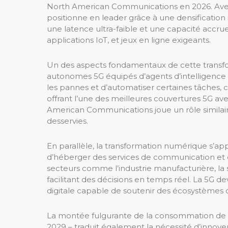
North American Communications en 2026. Avec 
positionne en leader grâce à une densification
une latence ultra-faible et une capacité accr
applications IoT, et jeux en ligne exigeants.
Un des aspects fondamentaux de cette transfor
autonomes 5G équipés d’agents d’intelligence a
les pannes et d’automatiser certaines tâches,
offrant l’une des meilleures couvertures 5G ave
American Communications joue un rôle similair
desservies.
En parallèle, la transformation numérique s’ap
d’héberger des services de communication et d’
secteurs comme l’industrie manufacturière, la 
facilitant des décisions en temps réel. La 5G d
digitale capable de soutenir des écosystèmes
La montée fulgurante de la consommation de
2029 – traduit également la nécessité d’innov