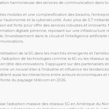
égration harmonieuse des services de communication dans tou
s mobiles et une complexification des besoins, l’entrepris
ur l’autonomie et la cybersécurité. Avec plus de 5,7 milliar
ion est forte pour offrir des services robustes et innovant
mation digitale pérenne, reposant sur une infrastructure 
le, l’investissement dans le cloud et l’intelligence artificie
mmunications.
onétisation de la 5G dans les marchés émergents et l’améli
t, l’adoption de technologies comme la 6G ou les réseaux qu
 tête des innovations. S’appuyant sur des partenariats s
donne un nouvel élan à l’industrie et influence les tendan
t aussi les interactions entre acteurs économiques et ser
fonte du paysage télécom en 2026.
l’adoption massive des réseaux 5G en Amérique du Nord, e