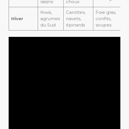
raisins
choux
Kiwis,
Carottes,
Foie gras,
Hiver
agrumes
navets,
confits,
du Sud
épinards
soupes