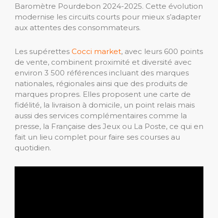
Baromètre Pourdebon 2024-2025. Cette évolution
modernise les circuits courts pour mieux s’adapter
aux attentes des consommateurs.
Les supérettes
Cocci market
, avec leurs 600 points
de vente, combinent proximité et diversité avec
environ 3 500 références incluant des marques
nationales, régionales ainsi que des produits de
marques propres. Elles proposent une carte de
fidélité, la livraison à domicile, un point relais mais
aussi des services complémentaires comme la
presse, la Française des Jeux ou La Poste, ce qui en
fait un lieu complet pour faire ses courses au
quotidien.