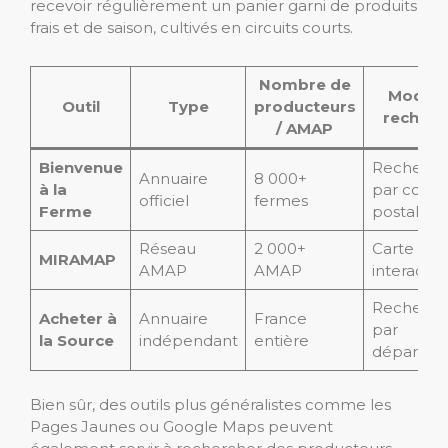
recevoir régulièrement un panier garni de produits
frais et de saison, cultivés en circuits courts.
Nombre de
Mode 
Outil
Type
producteurs
recherc
/ AMAP
Bienvenue
Recherch
Annuaire
8 000+
à la
par code
officiel
fermes
Ferme
postal
Réseau
2 000+
Carte
MIRAMAP
AMAP
AMAP
interactiv
Recherch
Acheter à
Annuaire
France
par
la Source
indépendant
entière
départem
Bien sûr, des outils plus généralistes comme les
Pages Jaunes ou Google Maps peuvent