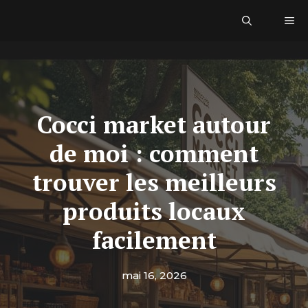
Aller
Me
au
contenu
Cocci market autour
de moi : comment
trouver les meilleurs
produits locaux
facilement
mai 16, 2026